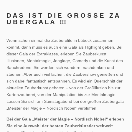
D A S I S T D I E G R O S S E Z A
U B E R G A L A !!!
Wenn schon einmal die Zauberelite in Lübeck zusammen
kommt, dann muss es auch eine Gala als Highlight geben. Bei
dieser Gala der Extraklasse, erleben Sie Zauberkunst,
Illusionen, Mentalmagie, Jonglage, Comedy und die Kunst des
Bauchredens. Sie werden sich wundern, nachdenken und
staunen. Aber auch viel lachen, die Zaubershow genießen und
sich dabei fantastisch entspannen. Es wird ein Querschnitt der
aktuellen Zauberkunst geboten – von der Großillusion bis zur
Kartenzauberei, von der Manipulation bis zur Mentalmagie.
Lassen Sie sich am Samstagabend bei der großen Zaubergala
„Meister der Magie – Nordisch Nobel“ verblüffen.
Bei der Gala „Meister der Magie – Nordisch Nobel“ erleben
Sie eine Auswahl der besten Zauberkünstler weltweit.