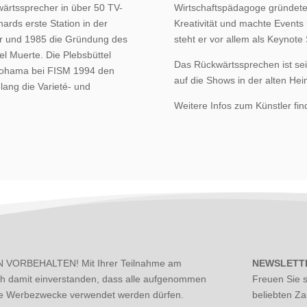
wärtssprecher in über 50 TV-
Wirtschaftspädagoge gründete
ards erste Station in der
Kreativität und machte Events
er und 1985 die Gründung des
steht er vor allem als Keynot
l Muerte. Die Plebsbüttel
Das Rückwärtssprechen ist sein
kohama bei FISM 1994 den
auf die Shows in der alten Hei
lang die Varieté- und
Weitere Infos zum Künstler fin
 VORBEHALTEN! Mit Ihrer Teilnahme am
NEWSLETT
ch damit einverstanden, dass alle aufgenommen
Freuen Sie 
ige Werbezwecke verwendet werden dürfen.
beliebten Z